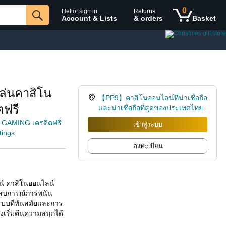
0
Hello, sign in
Returns
Account & Lists
& orders
Basket
ล่นคาสิโน
【PP9】คาสิโนออนไลน์ที่น่าเชื่อถือ
ฟรี
และน่าเชื่อถือที่สุดของประเทศไทย
A GAMING เครดิตฟรี
เข้าสู่ระบบ
tings
ลงทะเบียน
น์ คาสิโนออนไลน์
สบการณ์การพนัน
ระบบที่ทันสมัยและการ
งเริ่มต้นความสนุกได้