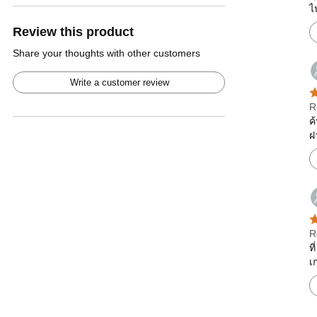
ไ
Review this product
Share your thoughts with other customers
Write a customer review
R
ค
ฝ
R
ท
เ