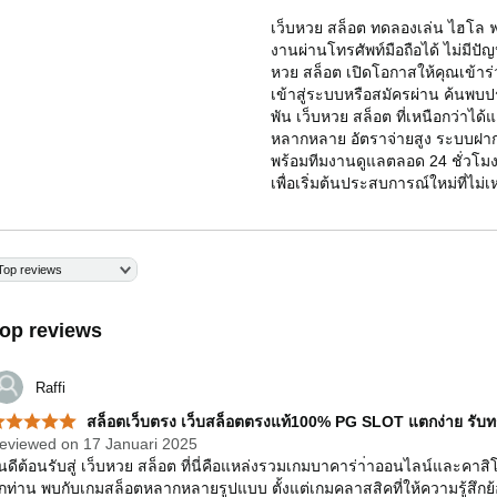
เว็บหวย สล็อต ทดลองเล่น ไฮโล ฟรี
งานผ่านโทรศัพท์มือถือได้ ไม่มีปั
หวย สล็อต เปิดโอกาสให้คุณเข้าร่ว
เข้าสู่ระบบหรือสมัครผ่าน ค้นพบ
พัน เว็บหวย สล็อต ที่เหนือกว่าได้แ
หลากหลาย อัตราจ่ายสูง ระบบฝา
พร้อมทีมงานดูแลตลอด 24 ชั่วโมง
เพื่อเริ่มต้นประสบการณ์ใหม่ที่ไม่
Top reviews
op reviews
Raffi
สล็อตเว็บตรง เว็บสล็อตตรงแท้100% PG SLOT แตกง่าย รับท
eviewed on 17 Januari 2025
ินดีต้อนรับสู่ เว็บหวย สล็อต ที่นี่คือแหล่งรวมเกมบาคาร่า่าออนไลน์และคาสิ
ุกท่าน พบกับเกมสล็อตหลากหลายรูปแบบ ตั้งแต่เกมคลาสสิคที่ให้ความรู้สึกย้อ