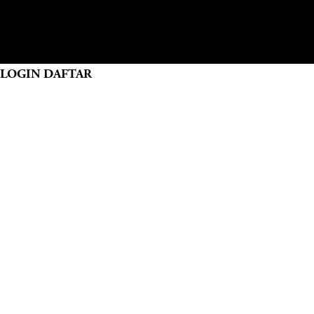
O
0
p
e
LOGIN DAFTAR
n
M
e
n
u