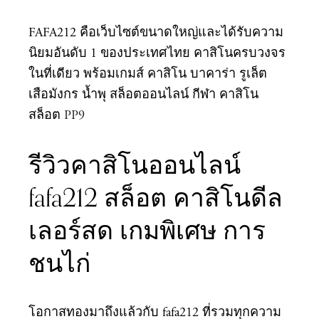
FAFA212 คือเว็บไซต์ขนาดใหญ่และได้รับความ
นิยมอันดับ 1 ของประเทศไทย คาสิโนครบวงจร
ในที่เดียว พร้อมเกมส์ คาสิโน บาคาร่า รูเล็ต
เสือมังกร น้ำพุ สล็อตออนไลน์ กีฬา คาสิโน
สล็อต
PP9
รีวิวคาสิโนออนไลน์
fafa212 สล็อต คาสิโนดีล
เลอร์สด เกมพิเศษ การ
ชนไก่
โอกาสทองมาถึงแล้วกับ fafa212 ที่รวมทุกความ