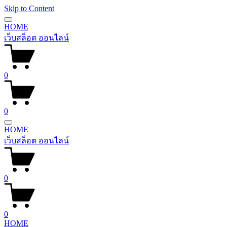
Skip to Content
HOME
เว็บสล็อต ออนไลน์
0
0
HOME
เว็บสล็อต ออนไลน์
0
0
HOME