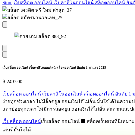
Store
เว็บสล็อต ออนไลน์ เว็บคาสิโนออนไลน์ สล็อตออนไลน์ อันด
เว็บสล็อต ออนไลน์ เว็บคาสิโนออนไลน์ สล็อตออนไลน์ อันดับ 1 มาแรง 2025
฿ 2497.00
เว็บสล็อต ออนไลน์ เว็บคาสิโนออนไลน์ สล็อตออนไลน์ อันดับ 1 
ง่ายทุกช่วงเวลา ไม่มีล็อคยูส ถอนเงินได้ไม่อั้น มั่นใจได้ในความ
แตกบ่อยทุกเวลา ไม่มีการล็อคยูส ถอนเงินได้ไม่อั้น สะดวกและป
เว็บสล็อต ออนไลน์
เว็บสล็อต ออนไลน์ ⬛ สล็อตเว็บตรงที่นี่เหมาะ
เล่นที่มั่นใจได้