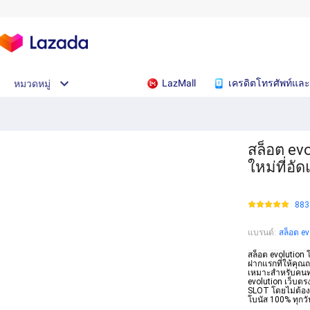
LazMall
เครดิตโทรศัพท์และ
หมวดหมู่
สล็อต evo
ใหม่ที่อั
883
แบรนด์
:
สล็อต ev
สล็อต evolution 
ฝากแรกที่ให้คุณถ
เหมาะสำหรับคนทุ
evolution เว็บตร
SLOT โดยไม่ต้องผ
โบนัส 100% ทุกวั