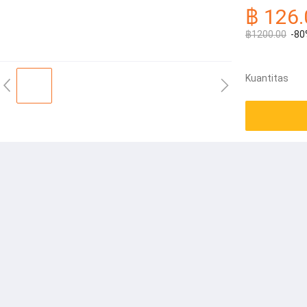
฿ 126.
฿1200.00
-80
Kuantitas