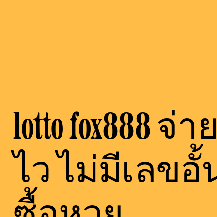
lotto fox888 จ่า
ไว ไม่มีเลขอั้
ซื้อหวย