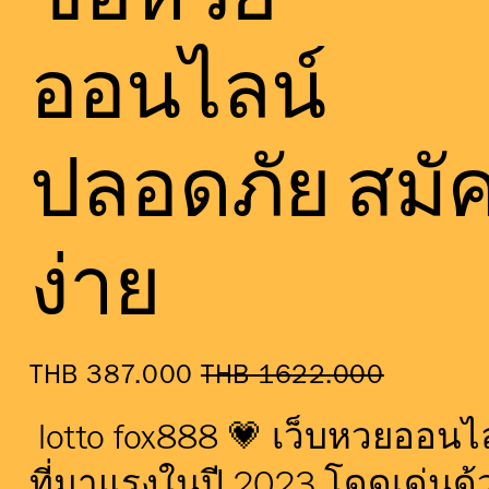
ออนไลน์
ปลอดภัย สมั
ง่าย
S
THB 387.000
O
THB 1622.000
a
r
l
i
 lotto fox888 💗 เว็บหวยออนไลน์
e
g
P
i
ที่มาแรงในปี 2023 โดดเด่นด้