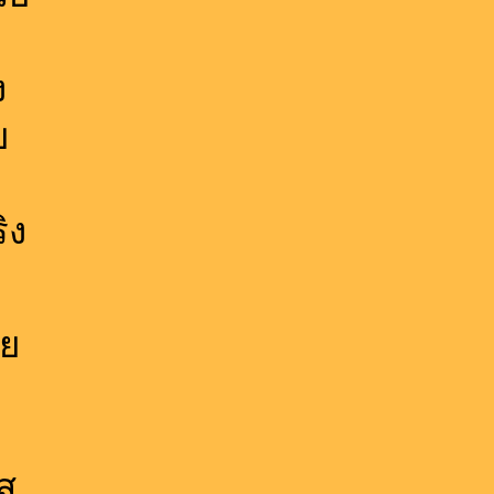
 
ย
ิง 
าย
ส