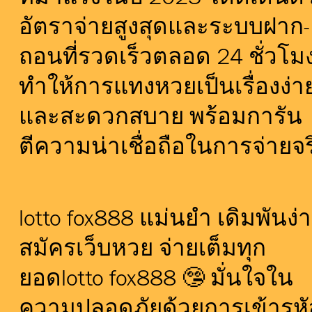
r
n
i
a
อัตราจ่ายสูงสุดและระบบฝาก-
c
l
e
P
ถอนที่รวดเร็วตลอด 24 ชั่วโมง
:
r
i
ทำให้การแทงหวยเป็นเรื่องง่า
c
e
และสะดวกสบาย พร้อมการัน
:
ตีความน่าเชื่อถือในการจ่ายจร
lotto fox888 แม่นยำ เดิมพันง่
สมัครเว็บหวย จ่ายเต็มทุก
ยอด
lotto fox888 🤥 มั่นใจใน
ความปลอดภัยด้วยการเข้ารหั