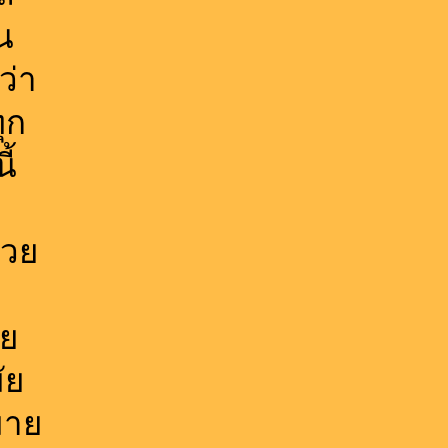
น
ว่า
ุก
ี้
หวย
วย
ัย
มาย