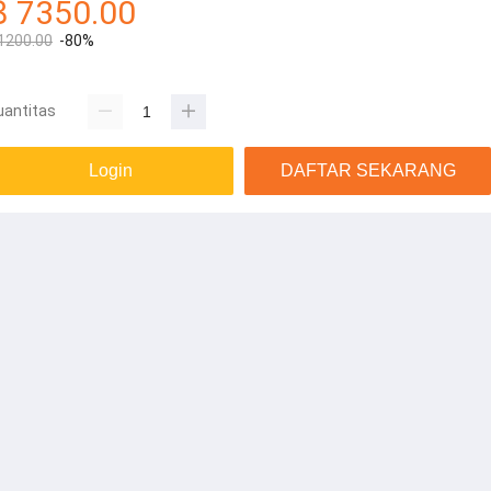
฿ 7350.00
1200.00
-80%
uantitas
Login
DAFTAR SEKARANG