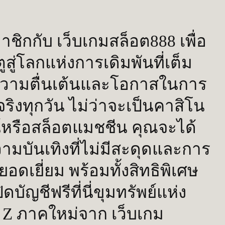
ชิกกับ เว็บเกมสล็อต888 เพื่อ
ูสู่โลกแห่งการเดิมพันที่เต็ม
วามตื่นเต้นและโอกาสในการ
ริงทุกวัน ไม่ว่าจะเป็นคาสิโน
หรือสล็อตแมชชีน คุณจะได้
ามบันเทิงที่ไม่มีสะดุดและการ
่ยอดเยี่ยม พร้อมทั้งสิทธิพิเศษ
ดบัญชีฟรีที่นี่ขุมทรัพย์แห่ง
 Z ภาคใหม่จาก เว็บเกม